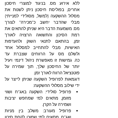
ללא אירוע מס. בניגוד למוצרי חיסכון 
אחרים, בפוליסת חיסכון ניתן לשנות את 
מסלול ההשקעה (למשל, מסולידי למנייתי) 
מבלי שהדבר יחשב כ"מכירה" לצורך 
מס. משמעות הדבר היא שניתן להתאים את 
רמת הסיכון והתשואה הרצויה לאורך 
זמן, בהתאם לתנאי השוק ולהעדפות 
האישיות, מבלי להתחייב למסלול אחד 
ולשלם מס על הרווחים שצברת עד 
כה. גמישות זו מאפשרת ניהול דינמי ויעיל 
יותר של החיסכון שלך, תוך שמירה על 
פוטנציאל הרווח לאורך זמן.
דוגמאות לפרופיל השקעה שניתן לייצר על 
ידי שילוב מסלולי ההשקעה:
פרופיל סולידי: השקעה באג"ח ושווי 
מזומן, מתאים למי שמחפש יציבות 
ושמירה על הקרן.
פרופיל מעורב: משלב בין מניות 
ואג"ח, מתאים למי שמוכן לקחת סיכון 