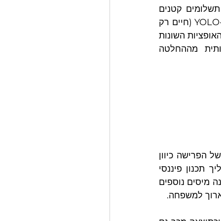
יראה לנו הרבה יותר "הגיוני" לבחור באופציה לקבלת הסכום החד פעמי מאשר תשלומים קטנים 
בעתיד. הסיבה נעוצה בערך העצמי הנמוך העתידי של עצמנו, מה שמוכר כתופעת ה-YOLO (חיים רק 
פעם אחת....). בתהליך תכנון פיננסי פנסיוני הבחינה הינה במונחים של שווי נטו של האופציות השונות 
לתא המשפחתי, ולרוב התוצאה העדיפה מבחינה פיננסית תהיה שונה מהותית מההחלטה 
לרוב בעת הפרישה הייעוץ המתקבל עוסק בהקטנת המיסוי למינימום בשנת המס של הפרישה כיוון 
שהפורש והיועצים ממוקדים בהקטנת המיסוי במעמד הפרישה. לעומת זאת בתהליך תכנון פיננסי 
 גם אם המשמעות הינה מיסים נוספים 
ארוך למשפחה.