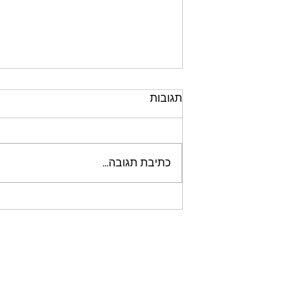
תגובות
כתיבת תגובה...
מערכת תכנון פיננסי עצמאי ללא
עלות - FinPlan