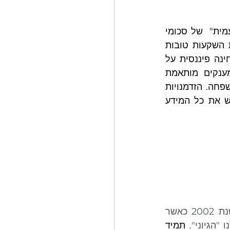
לרוב בכנסים ובאמצעים אחרים יצוצו הצעות להשקעה ב"הזדמנות מיוחדת וחד פעמית"  של סכומי 
המענקים ללא כל הליך התאמת ההשקעה לנתוני משק הבית. חלקן יכולות להיות השקעות טובות 
וחלקן הרבה פחות מוצלחות, אך כולן דורשות התאמה והבנה של המשמעות מבחינה פיננסית על 
התזרים העתידי. בתהליך תכנון פיננסי פנסיוני הבחינה כיצד להשקיע את המענקים מותאמת 
ספציפית לנתונים של משק הבית. ההבדל יכול להיות קריטי מבחינה פיננסית למשפחה. הזדמנויות 
השקעה תמיד קיימות, ממליץ לכן לא להשקיע בגלל שיש "ההזדמנות" ומבלי שיש את כל המידע 
 בשנת 2002 כאשר 
הגיוני". 
תמיד 