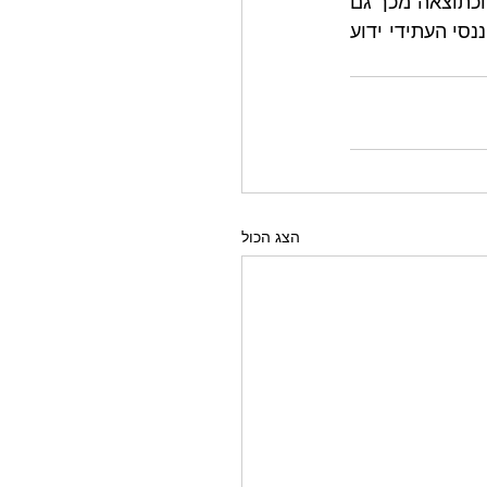
הטיות אלו מנותחות ומוצגות בצורה ברורה בתהליך של תכנון פיננסי מותאם אישית וכתוצאה מכך גם 
אם בוחרים לפעול לפיהן ההחלטה לכך תהיה מודעת כאשר ההשפעה על התיק הפיננסי העתידי ידוע 
הצג הכול