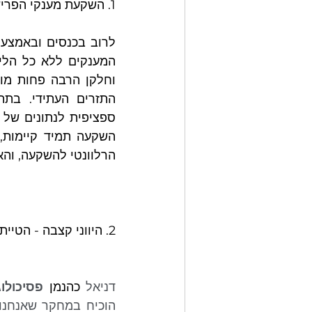
1. השקעת מענקי הפרישה השונים -  הטיית ה"הזדמנות השקעה"
הרלוונטי להשקעה, וה
2. היווני קצבה - הטיית ה YOLO... 
דניאל 
כהנמן
פסיכולוג
הוכיח במחקר שאנחנו 